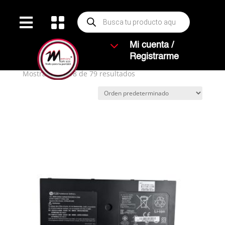
Búsqueda


de
productos
Inicio
/
BATERIA
/ HP
3
Mi cuenta /
HP
Registrarme
Mostrando 1–18 de 79 resultados