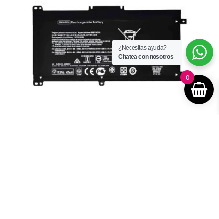
¿Necesitas ayuda?
Chatea con nosotros
0
BATERIA PORTATIL HP 14-BA BK03XL –
HOMOLOGADO.
$
189.900