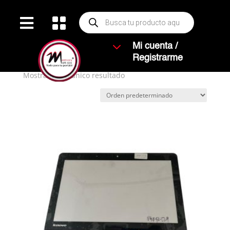
Búsqueda


de
productos
Inicio
/ Productos etiquetados “300-11IBR”
3
Mi cuenta /
300-11IBR
Registrarme
Mostrando el único resultado