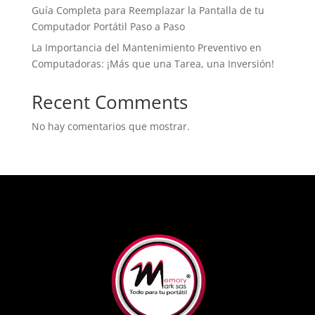
Guía Completa para Reemplazar la Pantalla de tu
Computador Portátil Paso a Paso
La Importancia del Mantenimiento Preventivo en
Computadoras: ¡Más que una Tarea, una Inversión!
Recent Comments
No hay comentarios que mostrar.