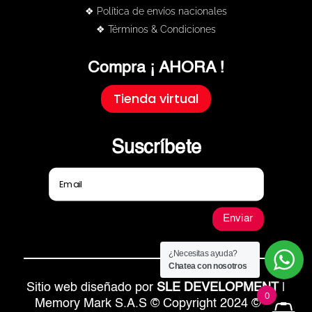
❖ Política de envíos nacionales
❖ Términos & Condiciones
Compra ¡ AHORA !
Tienda virtual
Suscríbete
Enviar
¿Necesitas ayuda?
Chatea con nosotros
Sitio web diseñado por
SLE DEVELOPMENT
|
0
Memory Mark S.A.S © Copyright 2024 © All