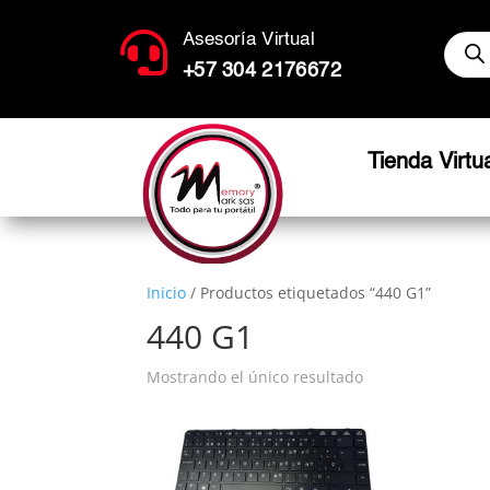
Búsq

Asesoría Virtual
de
produ
+57 304 2176672
Tienda Virtu
Inicio
/ Productos etiquetados “440 G1”
440 G1
Mostrando el único resultado