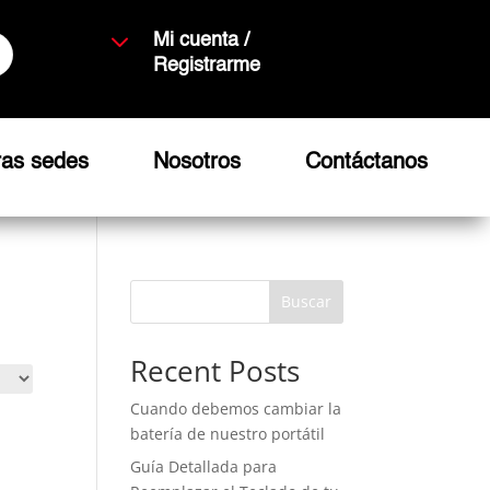
3
Mi cuenta /
Registrarme
ras sedes
Nosotros
Contáctanos
Buscar
Recent Posts
Cuando debemos cambiar la
batería de nuestro portátil
Guía Detallada para