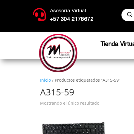
Búsq

Asesoría Virtual
de
produ
+57 304 2176672
Tienda Virtu
Inicio
/ Productos etiquetados “A315-59”
A315-59
Mostrando el único resultado