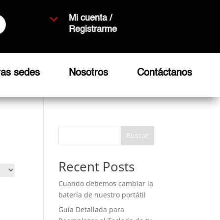
3
Mi cuenta /
Registrarme
ras sedes
Nosotros
Contáctanos
Buscar
Recent Posts
Cuando debemos cambiar la
batería de nuestro portátil
Guía Detallada para