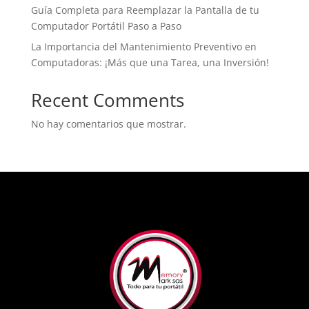
Guía Completa para Reemplazar la Pantalla de tu
Computador Portátil Paso a Paso
La Importancia del Mantenimiento Preventivo en
Computadoras: ¡Más que una Tarea, una Inversión!
Recent Comments
No hay comentarios que mostrar.