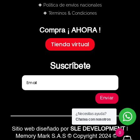
❖ Política de envíos nacionales
❖ Términos & Condiciones
Compra ¡ AHORA !
Tienda virtual
Suscríbete
Enviar
¿Necesitas ayuda?
Chatea con nosotros
Sitio web diseñado por
SLE DEVELOPMENT
|
0
Memory Mark S.A.S © Copyright 2024 © All