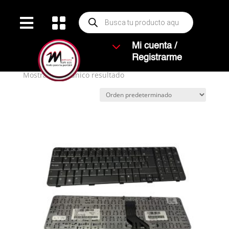
Búsqueda


de
productos
Inicio
/ Productos etiquetados “CQ71”
3
Mi cuenta /
CQ71
Registrarme
Mostrando el único resultado