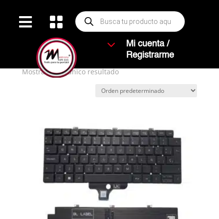
Búsqueda


de
productos
Inicio
/ Productos etiquetados “E7320”
3
Mi cuenta /
E7320
Registrarme
Mostrando el único resultado