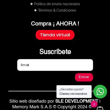
❖ Política de envíos nacionales
❖ Términos & Condiciones
Compra ¡ AHORA !
Tienda virtual
Suscríbete
Enviar
¿Necesitas ayuda?
Chatea con nosotros
Sitio web diseñado por
SLE DEVELOPMENT
|
0
Memory Mark S.A.S © Copyright 2024 © All