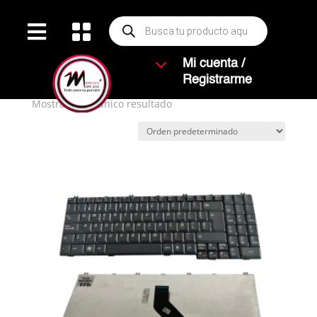
Búsqueda


de
productos
Inicio
/ Productos etiquetados “G550”
3
Mi cuenta /
G550
Registrarme
Mostrando el único resultado