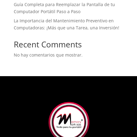
Guía Completa para Reemplazar la Pantalla de tu
Computador Portátil Paso a Paso
La Importancia del Mantenimiento Preventivo en
Computadoras: ¡Más que una Tarea, una Inversión!
Recent Comments
No hay comentarios que mostrar.