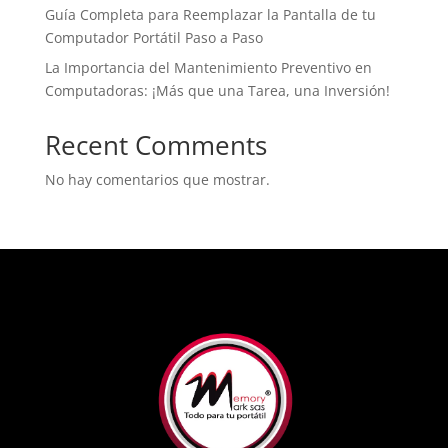
Guía Completa para Reemplazar la Pantalla de tu
Computador Portátil Paso a Paso
La Importancia del Mantenimiento Preventivo en
Computadoras: ¡Más que una Tarea, una Inversión!
Recent Comments
No hay comentarios que mostrar.