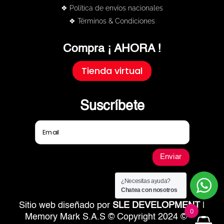
❖ Política de envíos nacionales
❖ Términos & Condiciones
Compra ¡ AHORA !
Tienda virtual
Suscríbete
Enviar
¿Necesitas ayuda?
Chatea con nosotros
Sitio web diseñado por
SLE DEVELOPMENT
|
0
Memory Mark S.A.S © Copyright 2024 © All