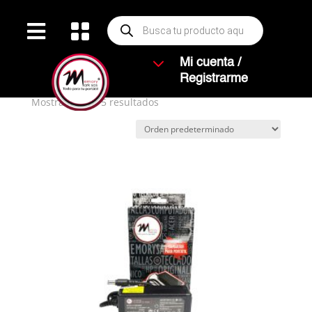
Búsqueda


de
productos
Inicio
/ Productos etiquetados “MONITOR”
3
Mi cuenta /
MONITOR
Registrarme
Mostrando los 5 resultados