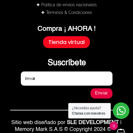
❖ Política de envíos nacionales
❖ Términos & Condiciones
Compra ¡ AHORA !
Tienda virtual
Suscríbete
Enviar
¿Necesitas ayuda?
Chatea con nosotros
Sitio web diseñado por
SLE DEVELOPMENT
|
0
Memory Mark S.A.S © Copyright 2024 © All