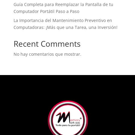
Guía Completa para Reemplazar la Pantalla de tu
Computador Portátil Paso a Paso
La Importancia del Mantenimiento Preventivo en
Computadoras: ¡Más que una Tarea, una Inversión!
Recent Comments
No hay comentarios que mostrar.