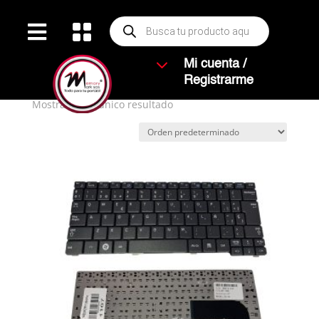
Búsqueda


de
productos
Inicio
/ Productos etiquetados “N150”
3
Mi cuenta /
N150
Registrarme
Mostrando el único resultado