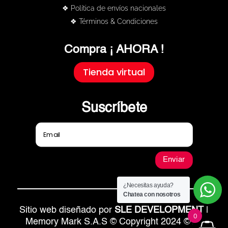
❖ Política de envíos nacionales
❖ Términos & Condiciones
Compra ¡ AHORA !
Tienda virtual
Suscríbete
Enviar
¿Necesitas ayuda?
Chatea con nosotros
Sitio web diseñado por
SLE DEVELOPMENT
|
0
Memory Mark S.A.S © Copyright 2024 © All