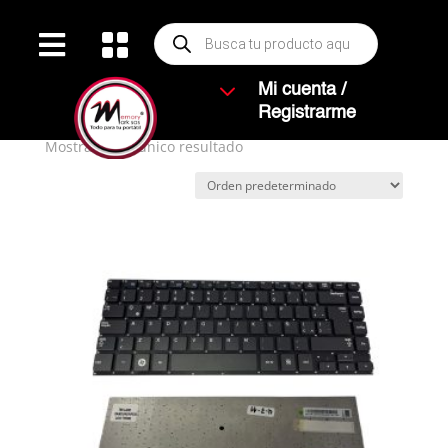
Búsqueda


de
productos
Inicio
/ Productos etiquetados “NP530U4”
3
Mi cuenta /
NP530U4
Registrarme
Mostrando el único resultado