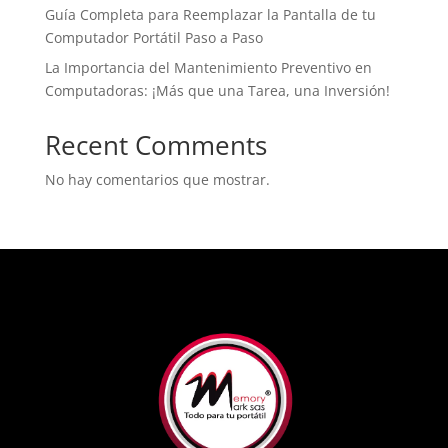
Guía Completa para Reemplazar la Pantalla de tu
Computador Portátil Paso a Paso
La Importancia del Mantenimiento Preventivo en
Computadoras: ¡Más que una Tarea, una Inversión!
Recent Comments
No hay comentarios que mostrar.