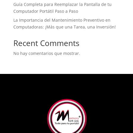
Guía Completa para Reemplazar la Pantalla de tu
Computador Portátil Paso a Paso
La Importancia del Mantenimiento Preventivo en
Computadoras: ¡Más que una Tarea, una Inversión!
Recent Comments
No hay comentarios que mostrar.