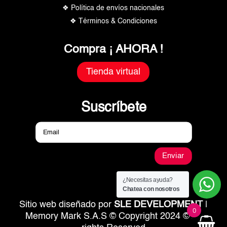
❖ Política de envíos nacionales
❖ Términos & Condiciones
Compra ¡ AHORA !
Tienda virtual
Suscríbete
Enviar
¿Necesitas ayuda?
Chatea con nosotros
Sitio web diseñado por
SLE DEVELOPMENT
|
0
Memory Mark S.A.S © Copyright 2024 © All