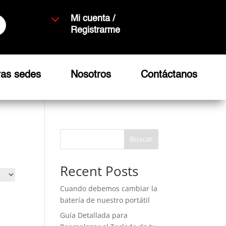
3
Mi cuenta /
Registrarme
ras sedes
Nosotros
Contáctanos
Buscar
Recent Posts
Cuando debemos cambiar la
batería de nuestro portátil
Guía Detallada para