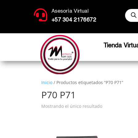
Búsq

Asesoría Virtual
de
produ
+57 304 2176672
Tienda Virtu
Inicio
/ Productos etiquetados “P70 P71”
P70 P71
Mostrando el único resultado