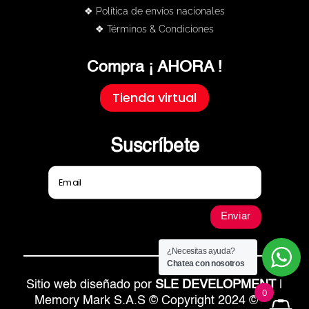
❖ Política de envíos nacionales
❖ Términos & Condiciones
Compra ¡ AHORA !
Tienda virtual
Suscríbete
Enviar
¿Necesitas ayuda?
Chatea con nosotros
Sitio web diseñado por
SLE DEVELOPMENT
|
0
Memory Mark S.A.S © Copyright 2024 © All