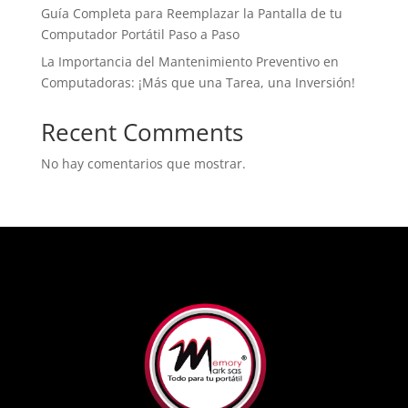
Guía Completa para Reemplazar la Pantalla de tu
Computador Portátil Paso a Paso
La Importancia del Mantenimiento Preventivo en
Computadoras: ¡Más que una Tarea, una Inversión!
Recent Comments
No hay comentarios que mostrar.