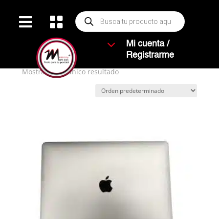
Búsqueda


de
productos
Inicio
/ Productos etiquetados “SILVETR”
3
Mi cuenta /
SILVETR
Registrarme
Mostrando el único resultado