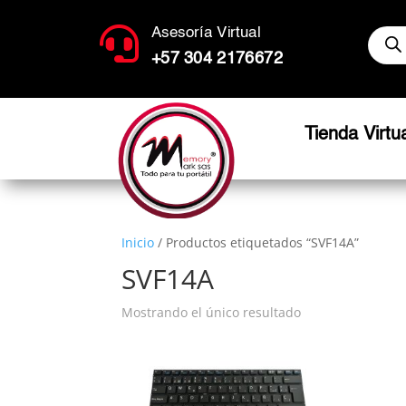
Búsq

Asesoría Virtual
de
produ
+57 304 2176672
Tienda Virtu
Inicio
/ Productos etiquetados “SVF14A”
SVF14A
Mostrando el único resultado