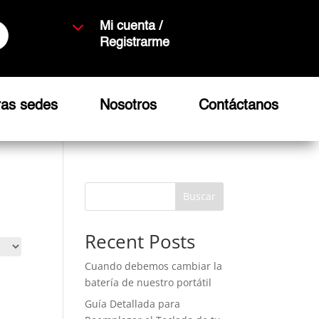
3
Mi cuenta /
Registrarme
ras sedes
Nosotros
Contáctanos
Buscar
Recent Posts
Cuando debemos cambiar la
batería de nuestro portátil
Guía Detallada para