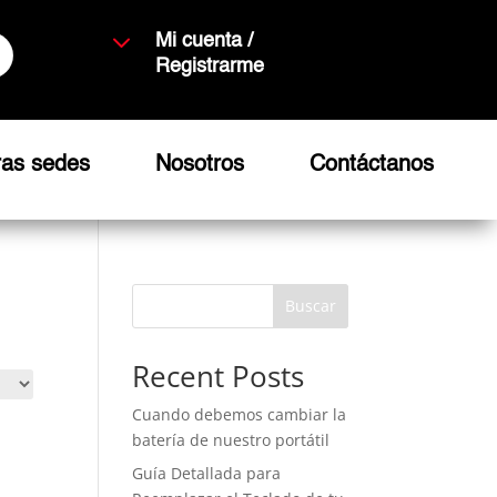
3
Mi cuenta /
Registrarme
ras sedes
Nosotros
Contáctanos
Buscar
Recent Posts
Cuando debemos cambiar la
batería de nuestro portátil
Guía Detallada para