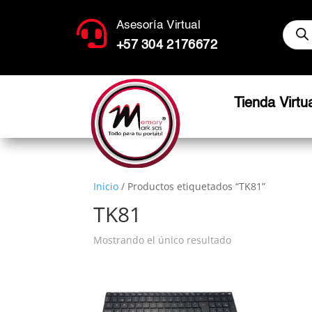
Búsq

Asesoría Virtual
de
produ
+57 304 2176672
Tienda Virtu
Inicio
/ Productos etiquetados “TK81”
TK81
Mostrando el único resultado