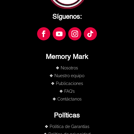
Síguenos:
Memory Mark
❖ Nosotros
❖ Nuestro equipo
❖ Publicaciones
❖ FAQ’s
❖ Contáctanos
Políticas
❖ Política de Garantías