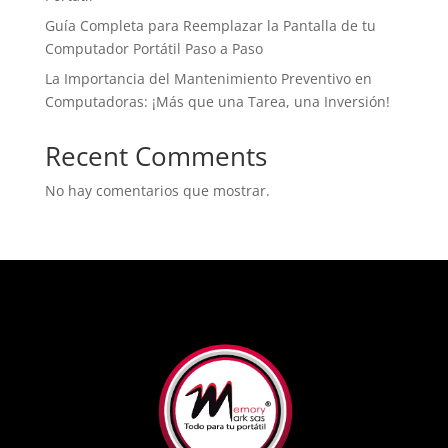
Guía Completa para Reemplazar la Pantalla de tu
Computador Portátil Paso a Paso
La Importancia del Mantenimiento Preventivo en
Computadoras: ¡Más que una Tarea, una Inversión!
Recent Comments
No hay comentarios que mostrar.