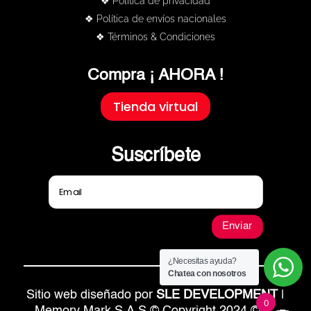
❖ Política de privacidad
❖ Política de envíos nacionales
❖ Términos & Condiciones
Compra ¡ AHORA !
Tienda virtual
Suscríbete
Enviar
¿Necesitas ayuda?
Chatea con nosotros
Sitio web diseñado por
SLE DEVELOPMENT
|
0
Memory Mark S.A.S © Copyright 2024 © All