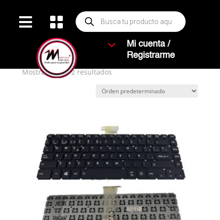
Búsqueda


de
productos
Inicio
/ Productos etiquetados “TOSHIBA L45-B”
3
Mi cuenta /
TOSHIBA L45-B
Registrarme
Mostrando los 2 resultados