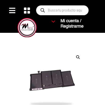
Búsqueda


de
productos
3
Mi cuenta /
Registrarme