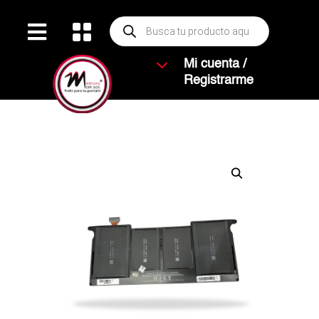
Búsqueda


de
productos
3
Mi cuenta /
Registrarme