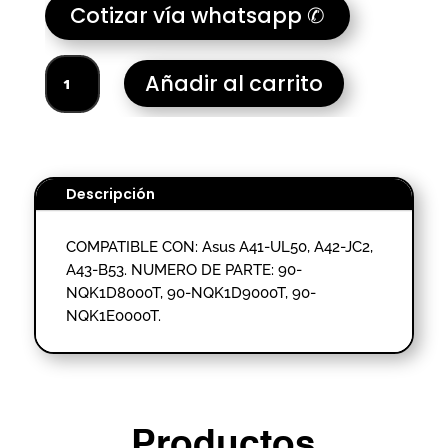
Cotizar vía whatsapp ✆
BATERIA
Añadir al carrito
PORTATIL
ASUS
A41-
UL50-
HOMOLOGADO.
Descripción
cantidad
COMPATIBLE CON: Asus A41-UL50, A42-JC2,
A43-B53. NUMERO DE PARTE: 90-
NQK1D8000T, 90-NQK1D9000T, 90-
NQK1E0000T.
Productos