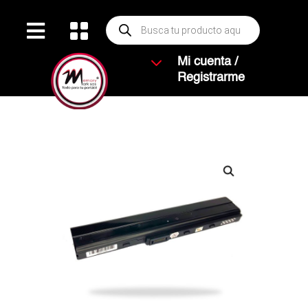
Búsqueda


de
productos
3
Mi cuenta /
Registrarme