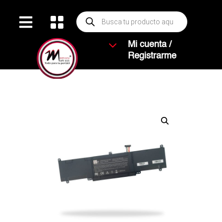
Búsqueda


de
productos
3
Mi cuenta /
Registrarme