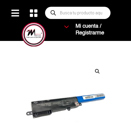
Búsqueda


de
productos
3
Mi cuenta /
Registrarme