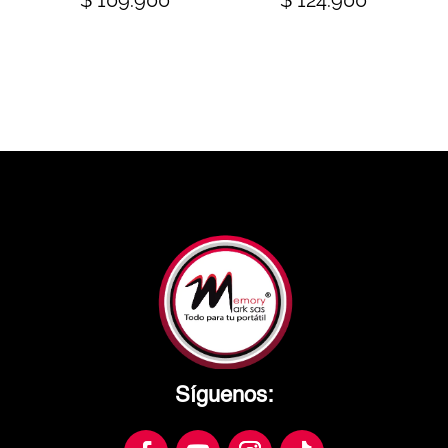
$
109.900
$
124.900
Síguenos: