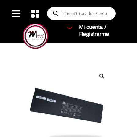
Búsqueda


de
productos
3
Mi cuenta /
Registrarme