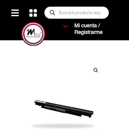
Búsqueda


de
productos
3
Mi cuenta /
Registrarme