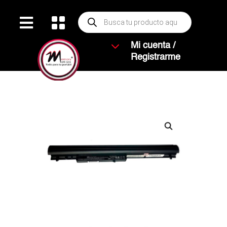
Búsqueda


de
productos
3
Mi cuenta /
Registrarme