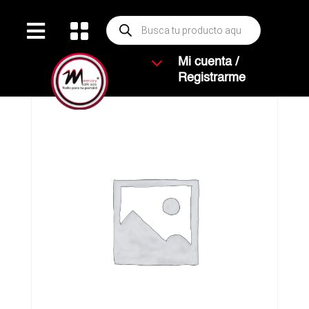
Búsqueda


de
productos
3
Mi cuenta /
Registrarme