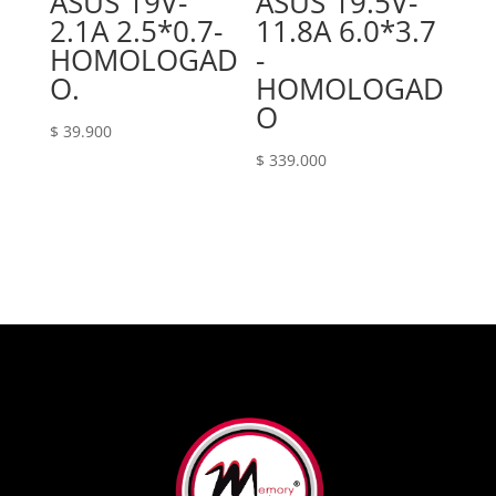
ASUS 19V-
ASUS 19.5V-
2.1A 2.5*0.7-
11.8A 6.0*3.7
HOMOLOGAD
-
O.
HOMOLOGAD
O
$
39.900
$
339.000