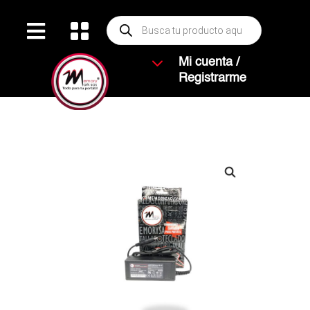
Búsqueda


de
productos
3
Mi cuenta /
Registrarme