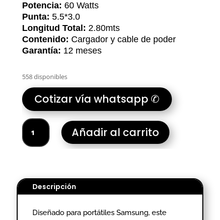
Potencia:
60 Watts
Punta:
5.5*3.0
Longitud Total:
2.80mts
Contenido:
Cargador y cable de poder
Garantía:
12 meses
558 disponibles
Cotizar vía whatsapp ✆
CARGADOR
Añadir al carrito
PORTATIL
SAMSUNG
19V-
3.16A
5.5*3.0
Descripción
-
HOMOLOGADO
Diseñado para portátiles Samsung, este
cantidad