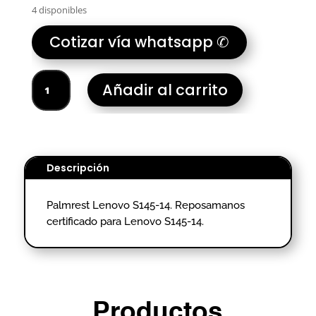
4 disponibles
Cotizar vía whatsapp ✆
PALMREST
Añadir al carrito
LENOVO
S145-
14
cantidad
Descripción
Palmrest Lenovo S145-14. Reposamanos
certificado para Lenovo S145-14.
Productos