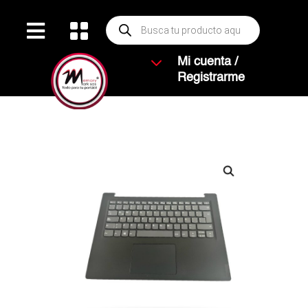
Búsqueda


de
productos
3
Mi cuenta /
Registrarme