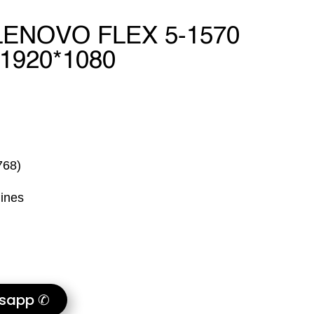
LENOVO FLEX 5-1570
1920*1080
768)
Pines
tsapp ✆