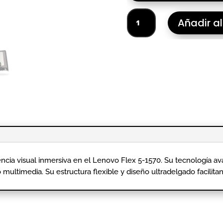
PANTALLA
Añadir al
LENOVO
FLEX
5-
1570
ASSEMBLY
1920*1080
cantidad
ncia visual inmersiva en el Lenovo Flex 5-1570. Su tecnología ava
o multimedia. Su estructura flexible y diseño ultradelgado facilita