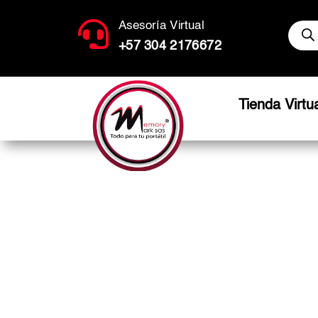
Búsq

Asesoría Virtual
de
produ
+57 304 2176672
Tienda Virtu