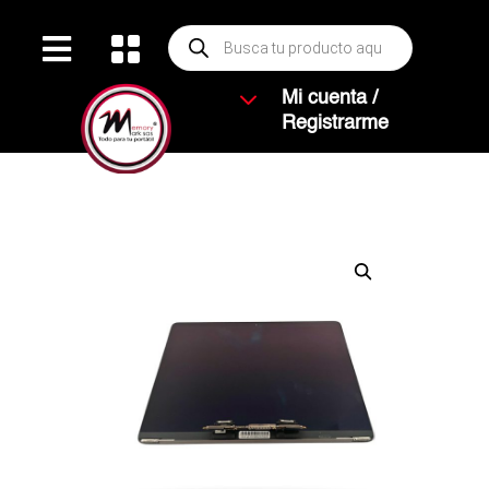
Búsqueda


de
productos
3
Mi cuenta /
Registrarme