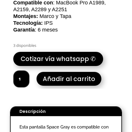
Compatible con
: MacBook Pro A1989,
A2159, A2289 y A2251
Montajes:
Marco y Tapa
Tecnología:
IPS
Garantía
: 6 meses
3 disponibles
Cotizar vía whatsapp ✆
PANTALLA
Añadir al carrito
MAC
A1989
A2159
A2289
A2251
Descripción
SPACE
GRAY
Esta pantalla Space Gray es compatible con
cantidad