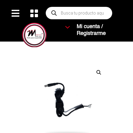
Búsqueda


de
productos
3
Mi cuenta /
Registrarme