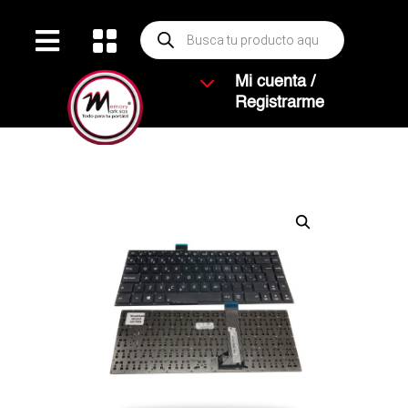
Búsqueda


de
productos
3
Mi cuenta /
Registrarme