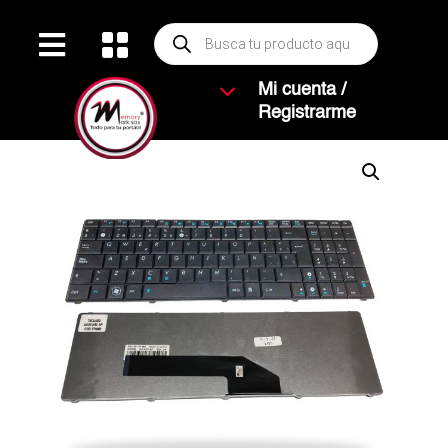
Búsqueda


de
productos
3
Mi cuenta /
Registrarme