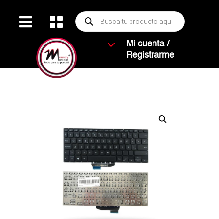
Búsqueda


de
productos
3
Mi cuenta /
Registrarme