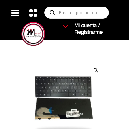
Búsqueda


de
productos
3
Mi cuenta /
Registrarme