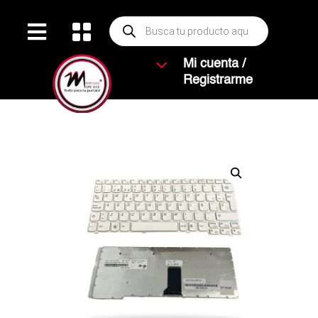
Búsqueda


de
productos
3
Mi cuenta /
Registrarme