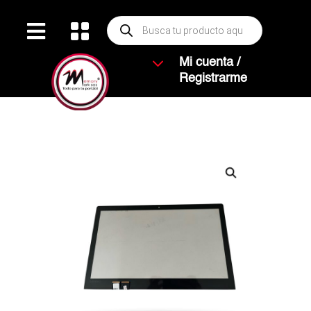
Búsqueda


de
productos
3
Mi cuenta /
Registrarme