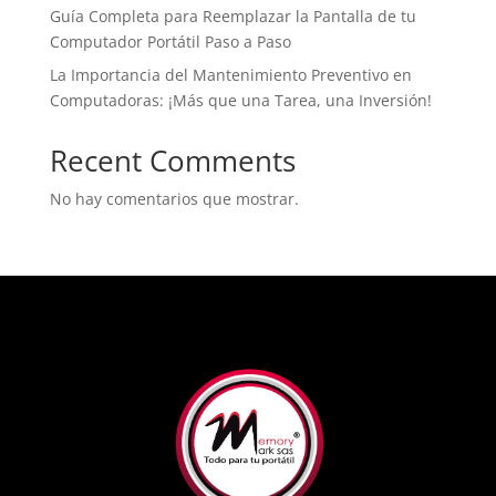
Guía Completa para Reemplazar la Pantalla de tu
Computador Portátil Paso a Paso
La Importancia del Mantenimiento Preventivo en
Computadoras: ¡Más que una Tarea, una Inversión!
Recent Comments
No hay comentarios que mostrar.