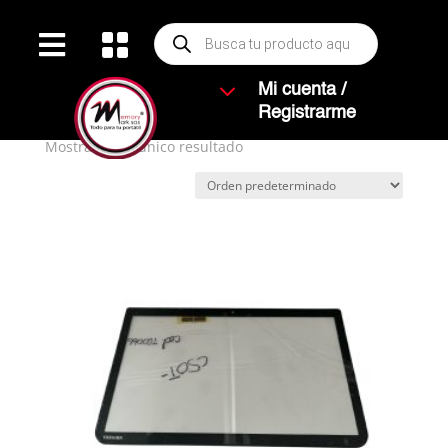
Búsqueda


de
productos
Inicio
/ Productos etiquetados “C50T”
3
Mi cuenta /
C50T
Registrarme
Mostrando el único resultado