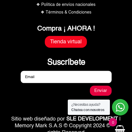
❖ Política de envíos nacionales
❖ Términos & Condiciones
Compra ¡ AHORA !
Tienda virtual
Suscríbete
Enviar
¿Necesitas ayuda?
Chatea con nosotros
Sitio web diseñado por
SLE DEVELOPMENT
|
0
Memory Mark S.A.S © Copyright 2024 © All