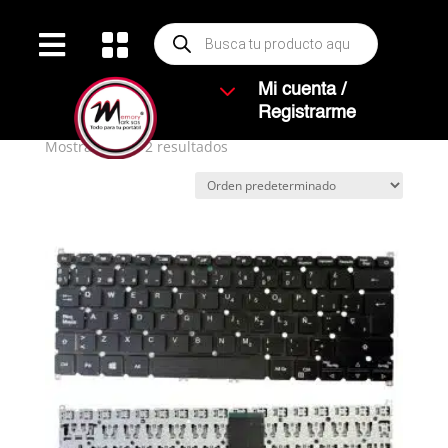
Búsqueda


de
productos
Inicio
/ Productos etiquetados “E5-452”
3
Mi cuenta /
E5-452
Registrarme
Mostrando los 2 resultados