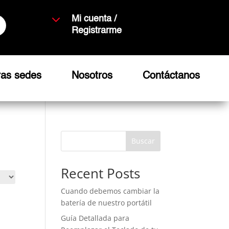
3
Mi cuenta /
Registrarme
ras sedes
Nosotros
Contáctanos
Buscar
Recent Posts
Cuando debemos cambiar la
batería de nuestro portátil
Guía Detallada para