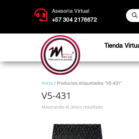
Búsq

Asesoría Virtual
de
produ
+57 304 2176672
Tienda Virtu
Inicio
/ Productos etiquetados “V5-431”
V5-431
Mostrando el único resultado