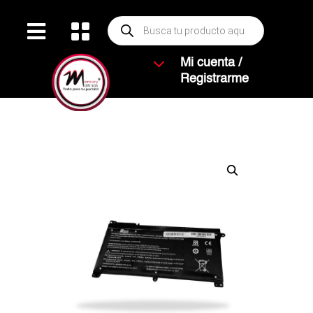
Búsqueda


de
productos
3
Mi cuenta /
Registrarme