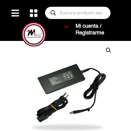
Búsqueda


de
productos
3
Mi cuenta /
Registrarme