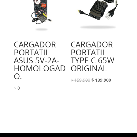
CARGADOR
CARGADOR
PORTATIL
PORTATIL
ASUS 5V-2A-
TYPE C 65W
HOMOLOGAD
ORIGINAL
O.
El
El
$
159.900
$
139.900
precio
precio
$
0
original
actual
era:
es:
$ 159.900.
$ 139.900.