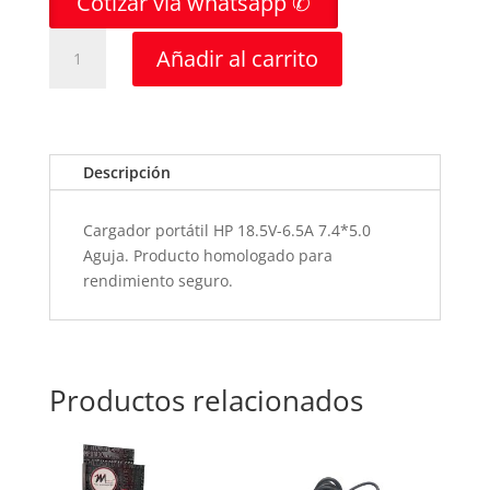
Cotizar vía whatsapp ✆
CARGADOR
Añadir al carrito
PORTATIL
HP
18.5V-
6.5A
7.4*5.0
Descripción
AGUJA-
HOMOLOGA
Cargador portátil HP 18.5V-6.5A 7.4*5.0
cantidad
Aguja. Producto homologado para
rendimiento seguro.
Productos relacionados