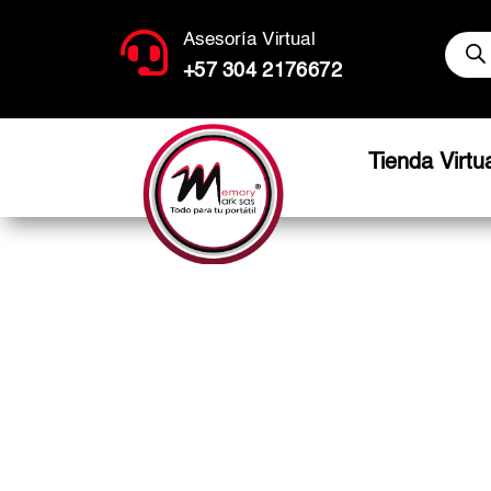
Búsq

Asesoría Virtual
de
produ
+57 304 2176672
Tienda Virtu