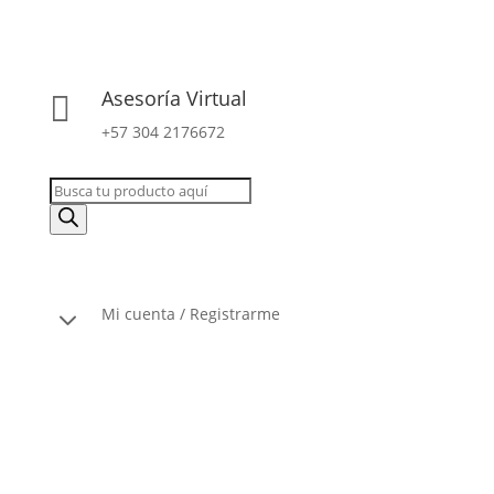
Asesoría Virtual

+57 304 2176672
Búsqueda
de
productos
3
Mi cuenta / Registrarme