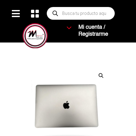
Búsqueda


de
productos
3
Mi cuenta /
Registrarme