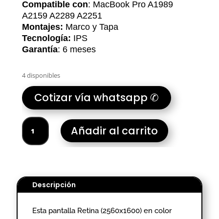
Compatible con
: MacBook Pro A1989
A2159 A2289 A2251
Montajes:
Marco y Tapa
Tecnología:
IPS
Garantía
: 6 meses
4 disponibles
Cotizar vía whatsapp ✆
PANTALLA
Añadir al carrito
MAC
A1989
A2159
A2289
A2251
Descripción
SILVER
cantidad
Esta pantalla Retina (2560x1600) en color