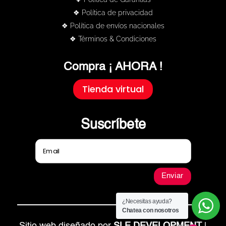
❖ Política de privacidad
❖ Política de envíos nacionales
❖ Términos & Condiciones
Compra ¡ AHORA !
Tienda virtual
Suscríbete
Enviar
¿Necesitas ayuda?
Chatea con nosotros
Sitio web diseñado por
SLE DEVELOPMENT
|