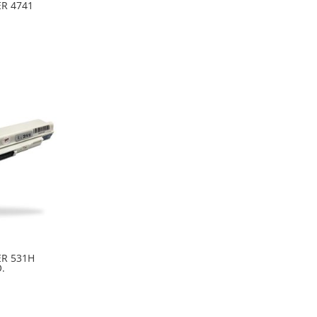
ER 4741
ER 531H
.