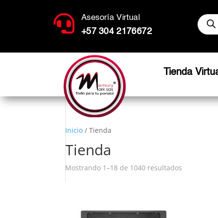
Búsq

Asesoría Virtual
de
produ
+57 304 2176672
Tienda Virtu
Inicio
/ Tienda
Tienda
Mostrando 1–18 de 1040 resultados