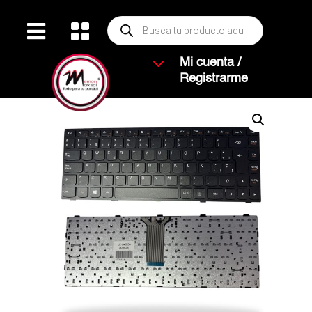
Búsqueda


de
productos
3
Mi cuenta /
Registrarme